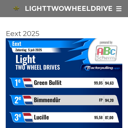
Ga
LIGHTTWOWHEELDRIVE
direct
naar
de
Eext 2025
hoofdinhoud